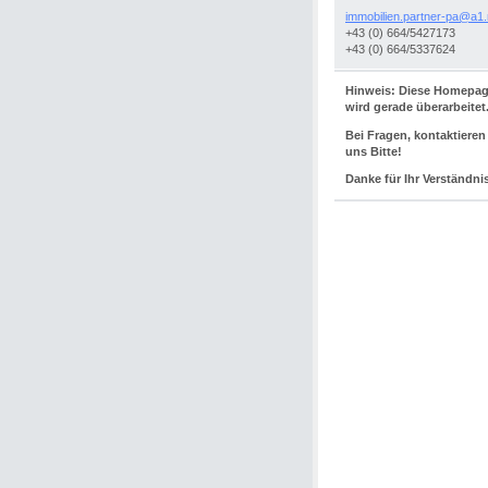
immobili
en.partn
er-pa@a1
+43 (0) 664/5427173
+43 (0) 664/5337624
Hinweis: Diese Homepa
wird gerade überarbeitet
Bei Fragen, kontaktieren
uns Bitte!
Danke für Ihr Verständni