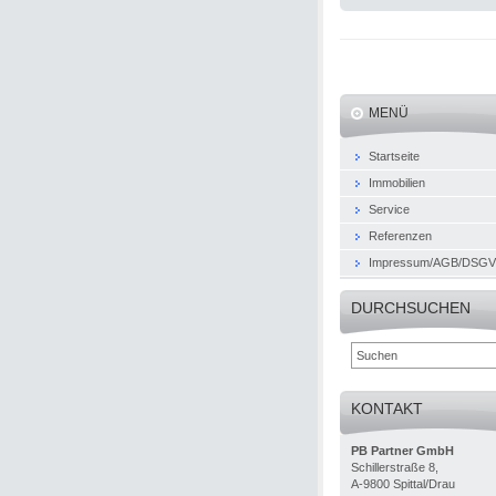
MENÜ
Startseite
Immobilien
Service
Referenzen
Impressum/AGB/DSG
DURCHSUCHEN
KONTAKT
PB Partner GmbH
Schillerstraße 8,
A-9800 Spittal/Drau