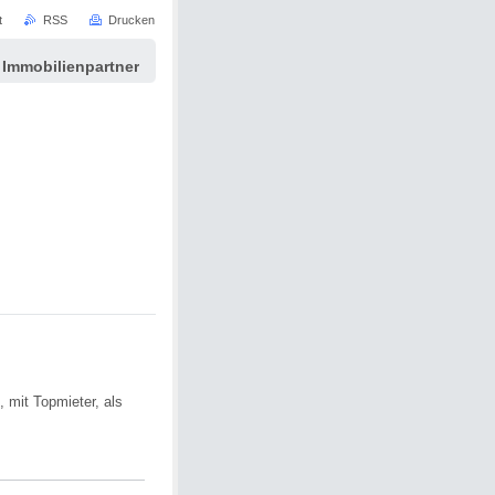
t
RSS
Drucken
 Immobilienpartner
 mit Topmieter, als