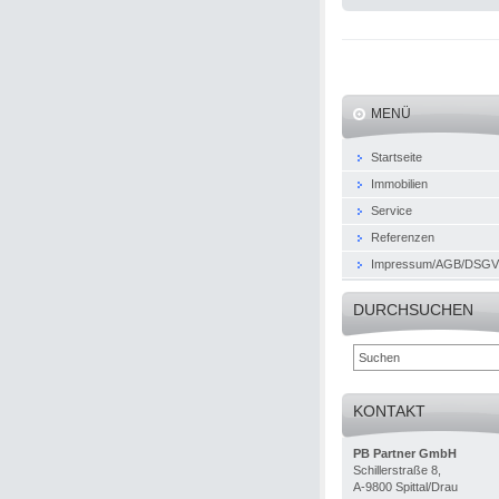
MENÜ
Startseite
Immobilien
Service
Referenzen
Impressum/AGB/DSG
DURCHSUCHEN
KONTAKT
PB Partner GmbH
Schillerstraße 8,
A-9800 Spittal/Drau