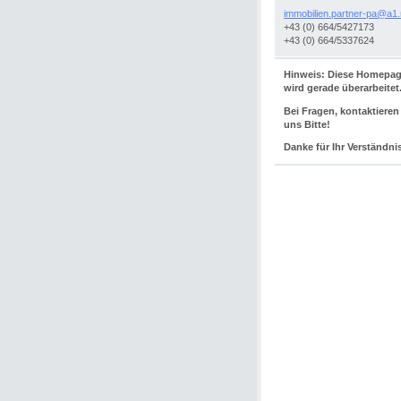
immobili
en.partn
er-pa@a1
+43 (0) 664/5427173
+43 (0) 664/5337624
Hinweis: Diese Homepa
wird gerade überarbeitet
Bei Fragen, kontaktieren
uns Bitte!
Danke für Ihr Verständni