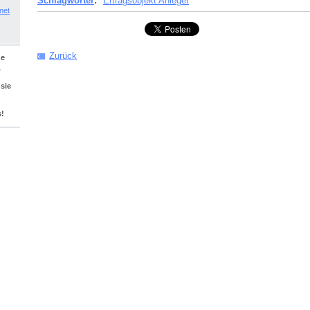
Schlagwörter
:
Ertragsobjekt Anleger
.net
Zurück
ge
.
 sie
s!